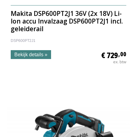
Makita DSP600PT2J1 36V (2x 18V) Li-
Ion accu Invalzaag DSP600PT2J1 incl.
geleiderail
DSP600PT2J1
€ 729
,00
Bekijk details »
ex. btw