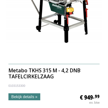
Metabo TKHS 315 M - 4,2 DNB
TAFELCIRKELZAAG
0103153300
€ 949
,99
Bekijk details »
ex. btw