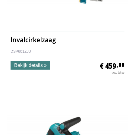
Invalcirkelzaag
DSP601ZJU
€ 459
,00
Bekijk details »
ex. btw