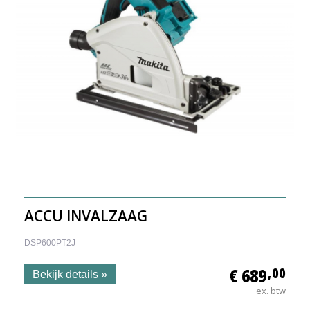
ACCU INVALZAAG
DSP600PT2J
€ 689
,00
Bekijk details »
ex. btw