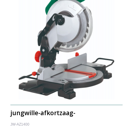
jungwille-afkortzaag-
JW-AZ1400