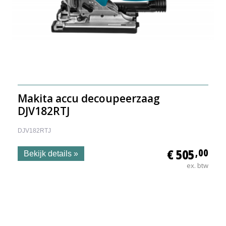
Makita accu decoupeerzaag
DJV182RTJ
DJV182RTJ
€ 505
,00
Bekijk details »
ex. btw