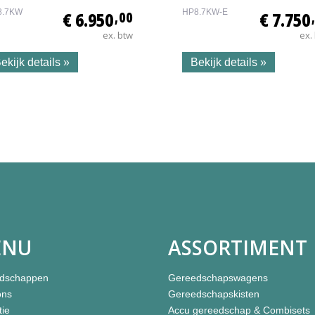
8.7KW
HP8.7KW-E
€ 6.950
,00
€ 7.750
ex. btw
ex.
ekijk details »
Bekijk details »
ENU
ASSORTIMENT
dschappen
Gereedschapswagens
ons
Gereedschapskisten
tie
Accu gereedschap & Combisets