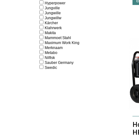
B
Hyperpower
Jungville
Jungwille
Jungwillw
Kärcher
Klahrwerk
Makita
Mammoet Stahl
Maximum Work King
Merknaam
Metabo
Nilfisk
Sauber Germany
Swedic
H
H