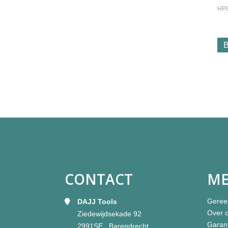
HP
B
CONTACT
M
Geree
DAJJ Tools
Over 
Ziedewijdsekade 92
Garan
2991SE Barendrecht