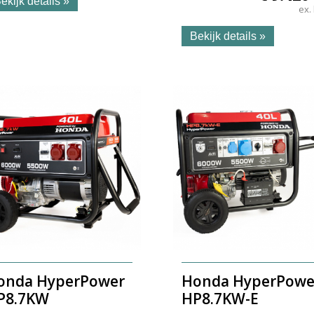
ekijk details »
ex.
Bekijk details »
onda HyperPower
Honda HyperPowe
P8.7KW
HP8.7KW-E