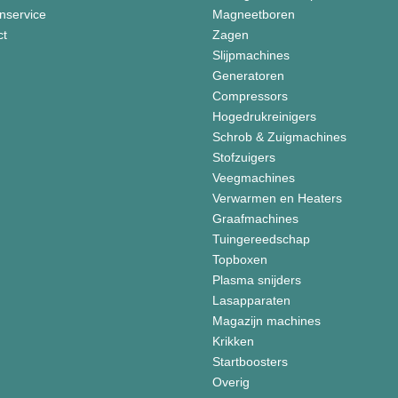
nservice
Magneetboren
ct
Zagen
Slijpmachines
Generatoren
Compressors
Hogedrukreinigers
Schrob & Zuigmachines
Stofzuigers
Veegmachines
Verwarmen en Heaters
Graafmachines
Tuingereedschap
Topboxen
Plasma snijders
Lasapparaten
Magazijn machines
Krikken
Startboosters
Overig