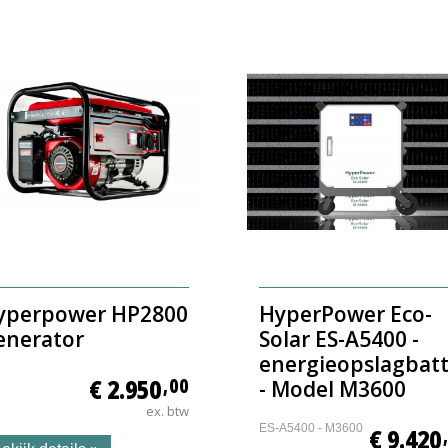
yperpower HP2800
HyperPower Eco-
enerator
Solar ES-A5400 -
energieopslagbatt
€ 2.950
,00
- Model M3600
ex. btw
ES-A5400 - M3600
€ 9.420