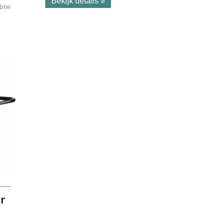
Bekijk details »
 btw
r