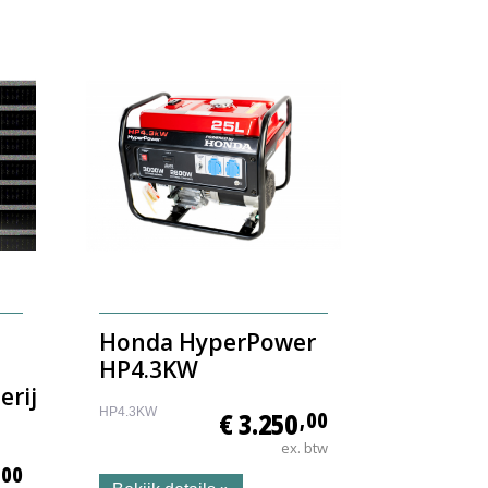
Honda HyperPower
HP4.3KW
erij
HP4.3KW
€ 3.250
,00
ex. btw
,00