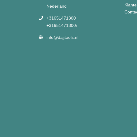
Klante
Nederland
Conta
+31651471300
+31651471300i
info@dajjtools.nl