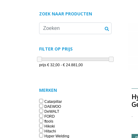
ZOEK NAAR PRODUCTEN
FILTER OP PRIJS
prijs
€ 32,00 - € 24.881,00
MERKEN
H
Catarpillar
G
DAEWOO
DeWALT
-
FORD
ftools
Hikoki
Hitachi
Hyper Welding