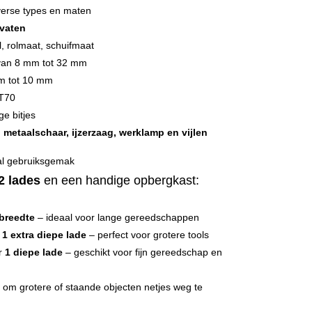
verse types en maten
vaten
al, rolmaat, schuifmaat
van 8 mm tot 32 mm
m tot 10 mm
 T70
ge bitjes
 metaalschaar, ijzerzaag, werklamp en vijlen
al gebruiksgemak
2 lades
en een handige opbergkast:
 breedte
– ideaal voor lange gereedschappen
n
1 extra diepe lade
– perfect voor grotere tools
er
1 diepe lade
– geschikt voor fijn gereedschap en
 om grotere of staande objecten netjes weg te