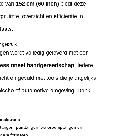
te van
152 cm (60 inch)
biedt deze
uimte, overzicht en efficiëntie in
laats.
r gebruik
n wordt volledig geleverd met een
fessioneel handgereedschap
. Iedere
icht en gevuld met tools die je dagelijks
hnische of automotive omgeving. Denk
e sleutels
riptangen, punttangen, waterpomptangen en
rdere formaten