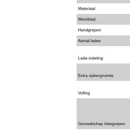
Materiaal
Werkblad
Handgrepen
Aantal lades
Lade-indeling
Extra opbergruimte
Vulling
Gereedschap inbegrepen