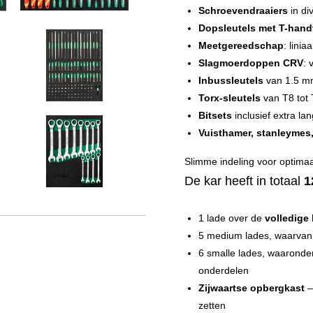
Schroevendraaiers
in di
Dopsleutels met T-hand
Meetgereedschap
: linia
Slagmoerdoppen CRV
: 
Inbussleutels
van 1.5 m
Torx-sleutels
van T8 tot
Bitsets
inclusief extra lan
Vuisthamer, stanleymes,
Slimme indeling voor optima
De kar heeft in totaal
1
1 lade over de
volledige
5 medium lades, waarva
6 smalle lades, waarond
onderdelen
Zijwaartse opbergkast
–
zetten