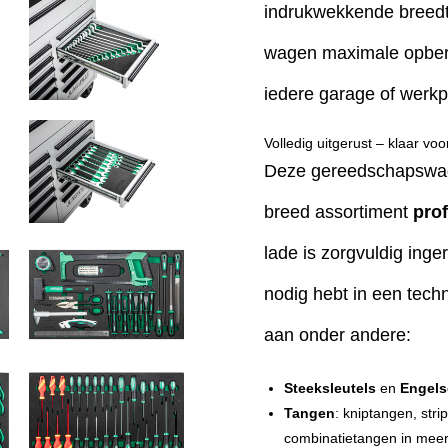
indrukwekkende breed
wagen maximale opbergr
iedere garage of werkp
Volledig uitgerust – klaar voo
Deze gereedschapswage
breed assortiment
pro
lade is zorgvuldig inger
nodig hebt in een tec
aan onder andere:
Steeksleutels
en
Engels
Tangen
: kniptangen, st
combinatietangen in mee