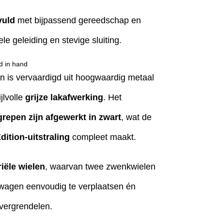
vuld
met bijpassend gereedschap en
e geleiding en stevige sluiting.
d in hand
is vervaardigd uit hoogwaardig metaal
jlvolle
grijze lakafwerking
. Het
repen zijn afgewerkt in zwart
, wat de
dition-uitstraling
compleet maakt.
riële wielen
, waarvan twee zwenkwielen
e wagen eenvoudig te verplaatsen én
e vergrendelen.