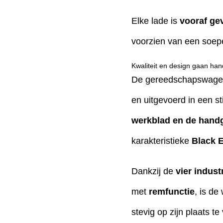
Elke lade is
vooraf ge
voorzien van een soepel
Kwaliteit en design gaan han
De gereedschapswagen 
en uitgevoerd in een sti
werkblad en de handg
karakteristieke
Black E
Dankzij de
vier indust
met
remfunctie
, is d
stevig op zijn plaats t